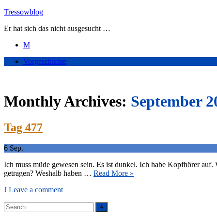
Skip
Tressowblog
to
Er hat sich das nicht ausgesucht …
content
Vorgeschichte
Monthly Archives:
September 2
Tag 477
6
Sep.
Ich muss müde gewesen sein. Es ist dunkel. Ich habe Kopfhörer auf. W
getragen? Weshalb haben …
Read More »
Leave a comment
Search
Search
for: