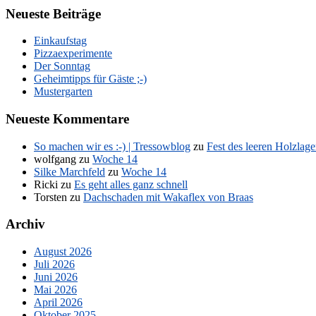
Neueste Beiträge
Einkaufstag
Pizzaexperimente
Der Sonntag
Geheimtipps für Gäste ;-)
Mustergarten
Neueste Kommentare
So machen wir es :-) | Tressowblog
zu
Fest des leeren Holzlage
wolfgang
zu
Woche 14
Silke Marchfeld
zu
Woche 14
Ricki
zu
Es geht alles ganz schnell
Torsten
zu
Dachschaden mit Wakaflex von Braas
Archiv
August 2026
Juli 2026
Juni 2026
Mai 2026
April 2026
Oktober 2025